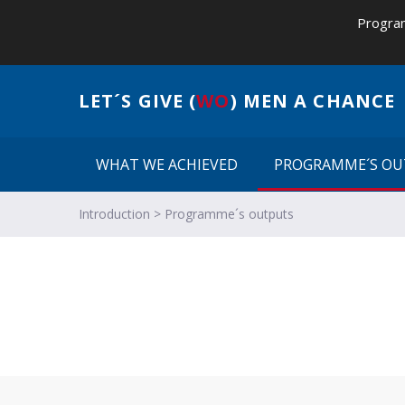
Program
LET´S GIVE (
WO
) MEN A CHANCE
WHAT WE ACHIEVED
PROGRAMME´S OU
A
Introduction
>
Programme´s outputs