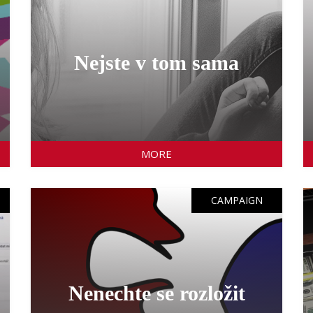
Nejste v tom sama
MORE
CAMPAIGN
Nenechte se rozložit