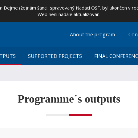
 Dejme (že)nám šanci, spravovaný Nadací OSF, byl ukončen v ro
Web není nadále aktualizován.
About the program
Con
TPUTS
 Europe Free from Gender-Based Violence
News
SUPPORTED PROJECTS
Blog
Photogallery
Wrote about us
Videos
FINAL CONFEREN
Downloads
Final conferen
Programme´s outputs