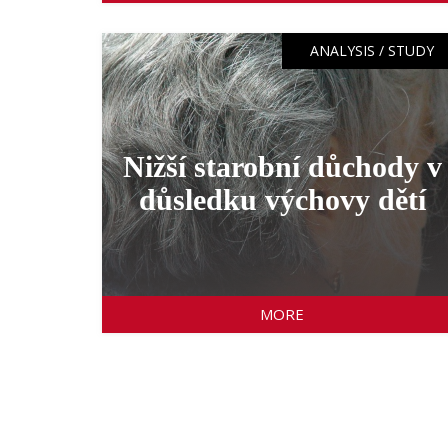
ANALYSIS / STUDY
Nižší starobní důchody v
důsledku výchovy dětí
MORE