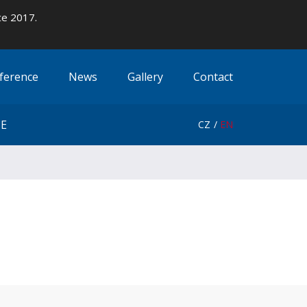
ce 2017.
ference
News
Gallery
Contact
CE
ce
CZ
EN