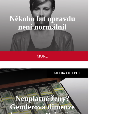
Někoho bít opravdu
není normální!
MORE
MEDIA OUTPUT
Neúplatné ženy?
Genderová dimenze