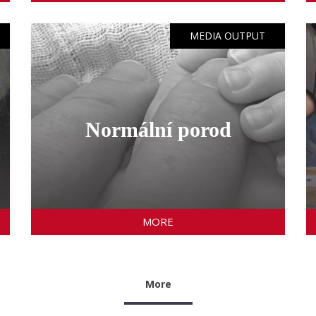
MEDIA OUTPUT
Normální porod
MORE
More