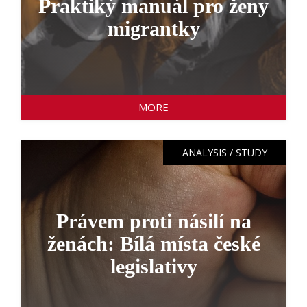
Praktiký manuál pro ženy
migrantky
MORE
ANALYSIS / STUDY
Právem proti násilí na
ženách: Bílá místa české
legislativy