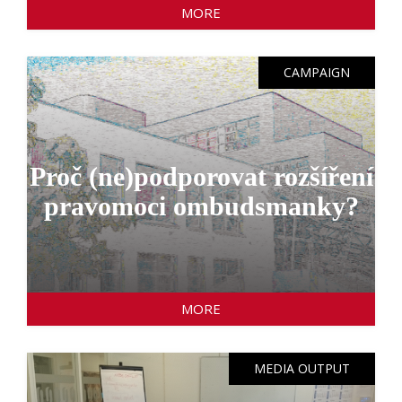
MORE
CAMPAIGN
Proč (ne)podporovat rozšíření
pravomoci ombudsmanky?
MORE
MEDIA OUTPUT