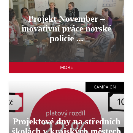
Projekt November –
inovativní práce norské
policie ...
MORE
CAMPAIGN
Projektové dny na středních
školách v krajských městech