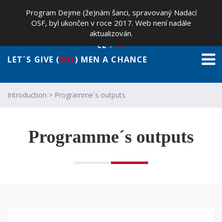
Program Dejme (že)nám šanci, spravovaný Nadací
OSF, byl ukončen v roce 2017. Web není nadále
aktualizován.
CZ
EN
LET´S GIVE (
WO
) MEN A CHANCE
Introduction
>
Programme´s outputs
Programme´s outputs