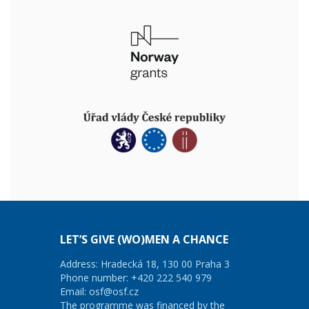
LET’S GIVE (WO)MEN A CHANCE
Address: Hradecká 18, 130 00 Praha 3
Phone number: +420 222 540 979
Email:
osf@osf.cz
The programme was financed by the