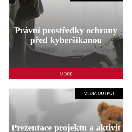
Právní prostředky ochrany
před kyberšikanou
MORE
MEDIA OUTPUT
Prezentace projektu a aktivit