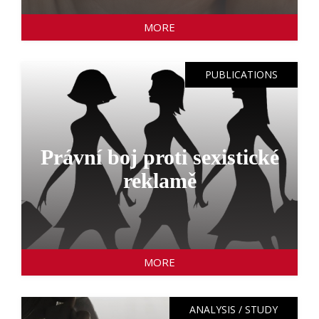
MORE
PUBLICATIONS
Právní boj proti sexistické
reklamě
MORE
ANALYSIS / STUDY