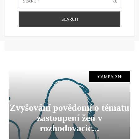
CAMPAIGN
Zvyšování povědomí o tématu
zastoupení žen v
rozhodovacíc...