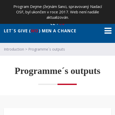
Program Dejme (že)nám šanci, spravovaný Nadací
OSF, byl ukončen v roce 2017. Web není nadále
aktualizován.
CZ
EN
LET´S GIVE (
WO
) MEN A CHANCE
Introduction
>
Programme´s outputs
Programme´s outputs