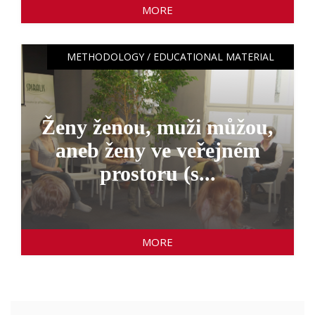
MORE
METHODOLOGY / EDUCATIONAL MATERIAL
Ženy ženou, muži můžou,
aneb ženy ve veřejném
prostoru (s...
MORE